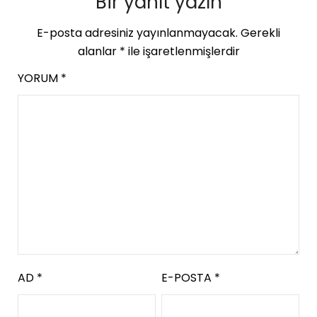
Bir yanıt yazın
E-posta adresiniz yayınlanmayacak.
Gerekli
alanlar
*
ile işaretlenmişlerdir
YORUM
*
AD
*
E-POSTA
*