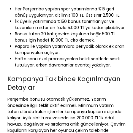
Her Perşembe yapılan spor yatırımlarına %15 geri
dönüş uygulanıyor, alt limit 100 TL, üst sınır 2.500 TL.
İlk üyelik yatırımında %150 bonus tanımlanıyor ve
kazanılan miktar en fazla 5.000 TL’ye kadar çıkabiliyor.
Bonus tutarı 20 kat çevrim koşuluna bağlı: 500 TL
bonus için hedef 10.000 TL ciro demek.
Papara ile yapılan yatırımlara periyodik olarak ek oran
kampanyaları açılıyor.
Hafta sonu özel promosyonları belirli saatlerle sınırlı
tutuluyor, erken davrananlar avantaj yakalıyor.
Kampanya Takibinde Kaçırılmayan
Detaylar
Perşembe bonusu otomatik yüklenmez. Yatırım
öncesinde ilgili teklif aktif edilmeli. Minimum yatırım
tutarı altında kalan işlemler kampanya kapsamı dışında
kalıyor. Aylık slot turnuvasında ise 200.000 TL’lik ödül
havuzu dağıtılıyor ve sıralama anlık güncelleniyor. Çevrim
koşullarını karşılayan her oyuncu çekim talebinde