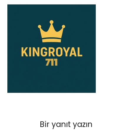
Bir yanıt yazın