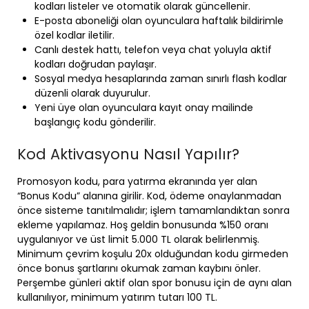
kodları listeler ve otomatik olarak güncellenir.
E-posta aboneliği olan oyunculara haftalık bildirimle
özel kodlar iletilir.
Canlı destek hattı, telefon veya chat yoluyla aktif
kodları doğrudan paylaşır.
Sosyal medya hesaplarında zaman sınırlı flash kodlar
düzenli olarak duyurulur.
Yeni üye olan oyunculara kayıt onay mailinde
başlangıç kodu gönderilir.
Kod Aktivasyonu Nasıl Yapılır?
Promosyon kodu, para yatırma ekranında yer alan
“Bonus Kodu” alanına girilir. Kod, ödeme onaylanmadan
önce sisteme tanıtılmalıdır; işlem tamamlandıktan sonra
ekleme yapılamaz. Hoş geldin bonusunda %150 oranı
uygulanıyor ve üst limit 5.000 TL olarak belirlenmiş.
Minimum çevrim koşulu 20x olduğundan kodu girmeden
önce bonus şartlarını okumak zaman kaybını önler.
Perşembe günleri aktif olan spor bonusu için de aynı alan
kullanılıyor, minimum yatırım tutarı 100 TL.