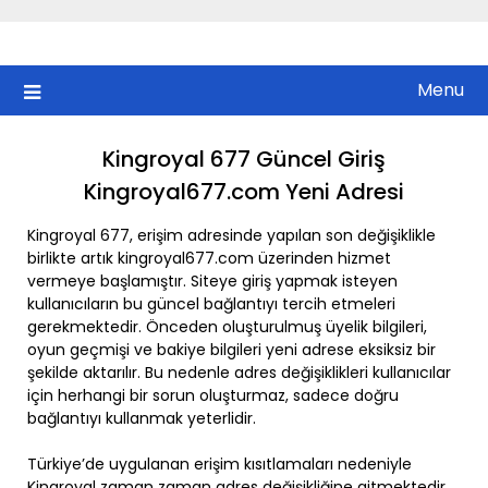
Skip
to
content
Menu
Kingroyal 677 Güncel Giriş
Kingroyal677.com Yeni Adresi
Kingroyal 677, erişim adresinde yapılan son değişiklikle
birlikte artık kingroyal677.com üzerinden hizmet
vermeye başlamıştır. Siteye giriş yapmak isteyen
kullanıcıların bu güncel bağlantıyı tercih etmeleri
gerekmektedir. Önceden oluşturulmuş üyelik bilgileri,
oyun geçmişi ve bakiye bilgileri yeni adrese eksiksiz bir
şekilde aktarılır. Bu nedenle adres değişiklikleri kullanıcılar
için herhangi bir sorun oluşturmaz, sadece doğru
bağlantıyı kullanmak yeterlidir.
Türkiye’de uygulanan erişim kısıtlamaları nedeniyle
Kingroyal zaman zaman adres değişikliğine gitmektedir.