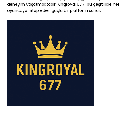
deneyim yaşatmaktadır. Kingroyal 677, bu çeşitlilikle her
oyuncuya hitap eden güçlü bir platform sunar.