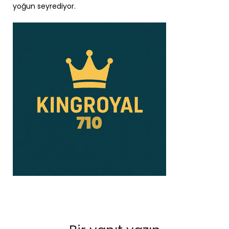
yoğun seyrediyor.