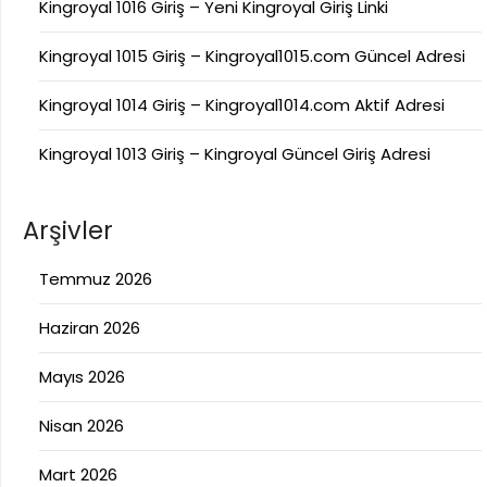
Kingroyal 1016 Giriş – Yeni Kingroyal Giriş Linki
Kingroyal 1015 Giriş – Kingroyal1015.com Güncel Adresi
Kingroyal 1014 Giriş – Kingroyal1014.com Aktif Adresi
Kingroyal 1013 Giriş – Kingroyal Güncel Giriş Adresi
Arşivler
Temmuz 2026
Haziran 2026
Mayıs 2026
Nisan 2026
Mart 2026