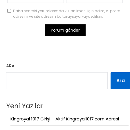
Daha sonraki yorumlarımda kullanılması için adım, e-posta
adresim ve site adresim bu tarayıcıya kaydedilsin.
ARA
Ara
Yeni Yazılar
Kingroyal 1017 Girişi – Aktif Kingroyal1017.com Adresi