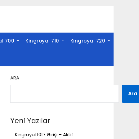
al 700
Kingroyal 710
Kingroyal 720
ARA
Ara
Yeni Yazılar
Kingroyal 1017 Girişi – Aktif