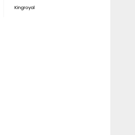
Kingroyal