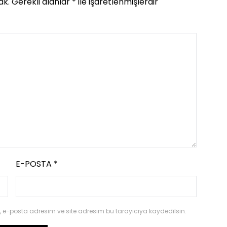
ak.
Gerekli alanlar
*
ile işaretlenmişlerdir
E-POSTA
*
 e-posta adresim ve site adresim bu tarayıcıya kaydedilsin.