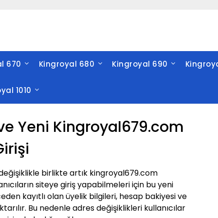
l 670
Kingroyal 680
Kingroyal 690
Kingroy
yal 1010
ve Yeni Kingroyal679.com
irişi
eğişiklikle birlikte artık kingroyal679.com
cıların siteye giriş yapabilmeleri için bu yeni
en kayıtlı olan üyelik bilgileri, hesap bakiyesi ve
rılır. Bu nedenle adres değişiklikleri kullanıcılar