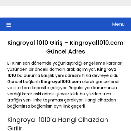
Skip
to
content
Menu
Kingroyal 1010 Giriş – Kingroyal1010.com
Güncel Adres
BTK’nın son dönemde yoğunlaştırdığı engelleme kararları
yüzünden bir önceki domain artık açılmıyor.
Kingroyal
1010
bu duruma karşılık yeni adresini hızla devreye aldı.
Güncel bağlantı
Kingroyal1010.com
olarak güncellendi
ve site tam kapasite çalışıyor. Regülasyon kurumunun
verdiği karar eski adresi işlevsiz kıldı, bu yüzden tüm
trafiğin yeni linke taşınması gerekiyor. Hangi cihazdan
bağlanılırsa bağlanılsın aynı link geçerli.
Kingroyal 1010’a Hangi Cihazdan
Girilir