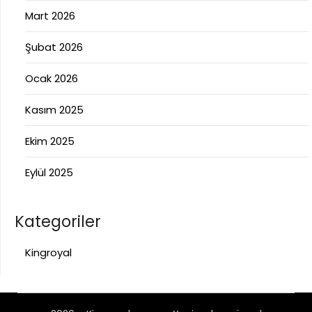
Mart 2026
Şubat 2026
Ocak 2026
Kasım 2025
Ekim 2025
Eylül 2025
Kategoriler
Kingroyal