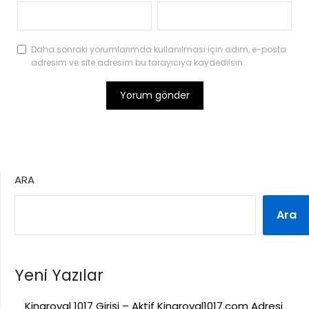
Daha sonraki yorumlarımda kullanılması için adım, e-posta
adresim ve site adresim bu tarayıcıya kaydedilsin.
ARA
Ara
Yeni Yazılar
Kingroyal 1017 Girişi – Aktif Kingroyal1017.com Adresi