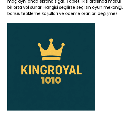
maç aynı anda ekrana sığar. Tablet, ikisi arasında makul
bir orta yol sunar. Hangisi seçilirse seçilsin oyun mekaniği,
bonus tetikleme koşulları ve ödeme oranları değişmez.