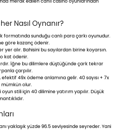
anda merak edilen canlı casino oyunlarından
her Nasıl Oynanır?
k formatında sunduğu canlı para çarkı oyunudur.
ime göre kazanç ödenir.
er yer alır. Bahisini bu sayılardan birine koyarsın.
o kat ödenir.
ardır. İğne bu dilimlere düştüğünde çark tekrar
panla çarpılır.
7x, efektif 49x ödeme anlamına gelir. 40 sayısı + 7x
e mümkün olur.
yun stili için 40 dilimine yatırım yapılır. Düşük
mantıklıdır.
ları
nı yaklaşık yüzde 96.5 seviyesinde seyreder. Yani