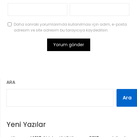
Daha sonraki yorumlarımda kullanılması için adım, e-posta
adresim ve site adresim bu tarayıcıya kaydedilsin.
ARA
Ara
Yeni Yazılar