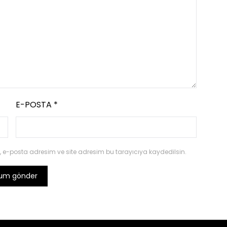
E-POSTA
*
 e-posta adresim ve site adresim bu tarayıcıya kaydedilsin.