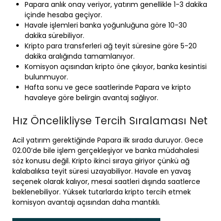
Papara anlık onay veriyor, yatırım genellikle 1-3 dakika
içinde hesaba geçiyor.
Havale işlemleri banka yoğunluğuna göre 10-30
dakika sürebiliyor.
Kripto para transferleri ağ teyit süresine göre 5-20
dakika aralığında tamamlanıyor.
Komisyon açısından kripto öne çıkıyor, banka kesintisi
bulunmuyor.
Hafta sonu ve gece saatlerinde Papara ve kripto
havaleye göre belirgin avantaj sağlıyor.
Hız Öncelikliyse Tercih Sıralaması Net
Acil yatırım gerektiğinde Papara ilk sırada duruyor. Gece
02.00’de bile işlem gerçekleşiyor ve banka müdahalesi
söz konusu değil. Kripto ikinci sıraya giriyor çünkü ağ
kalabalıksa teyit süresi uzayabiliyor. Havale en yavaş
seçenek olarak kalıyor, mesai saatleri dışında saatlerce
beklenebiliyor. Yüksek tutarlarda kripto tercih etmek
komisyon avantajı açısından daha mantıklı.