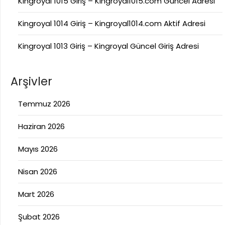
Kingroyal 1015 Giriş – Kingroyal1015.com Güncel Adresi
Kingroyal 1014 Giriş – Kingroyal1014.com Aktif Adresi
Kingroyal 1013 Giriş – Kingroyal Güncel Giriş Adresi
Arşivler
Temmuz 2026
Haziran 2026
Mayıs 2026
Nisan 2026
Mart 2026
Şubat 2026