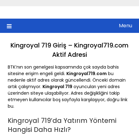
Skip
to
content
Menu
Kingroyal 719 Giriş – Kingroyal719.com
Aktif Adresi
BTK’nın son genelgesi kapsamında çok sayıda bahis
sitesine erişim engeli geldi.
Kingroyal719.com
bu
nedenle aktif adres olarak güncellendi. Önceki domain
artık çalışmıyor.
Kingroyal 719
oyuncuları yeni adres
üzerinden siteye ulaşabiliyor. Adres değişikliğini takip
etmeyen kullanıcılar boş sayfayla karşılaşıyor, doğru link
bu.
Kingroyal 719’da Yatırım Yöntemi
Hangisi Daha Hızlı?