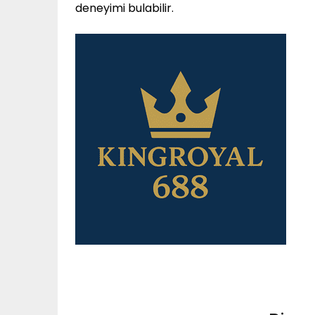
deneyimi bulabilir.