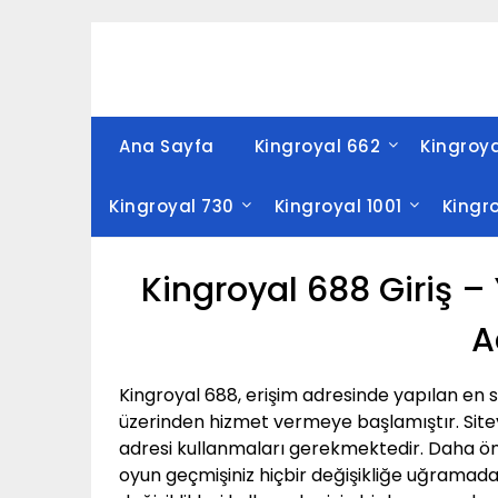
Skip
to
content
Ana Sayfa
Kingroyal 662
Kingroya
Kingroyal 730
Kingroyal 1001
Kingro
Kingroyal 688 Giriş –
A
Kingroyal 688, erişim adresinde yapılan en 
üzerinden hizmet vermeye başlamıştır. Sitey
adresi kullanmaları gerekmektedir. Daha önc
oyun geçmişiniz hiçbir değişikliğe uğramada