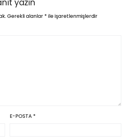
anıt yazın
ak.
Gerekli alanlar
*
ile işaretlenmişlerdir
E-POSTA
*