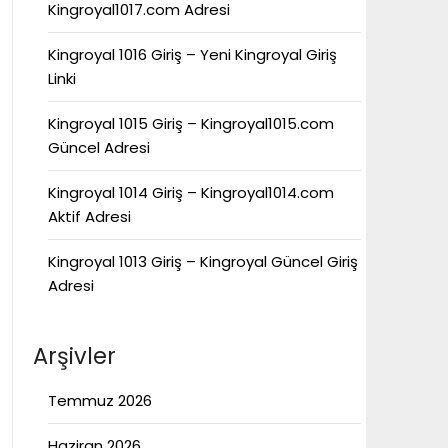
Kingroyal1017.com Adresi
Kingroyal 1016 Giriş – Yeni Kingroyal Giriş
Linki
Kingroyal 1015 Giriş – Kingroyal1015.com
Güncel Adresi
Kingroyal 1014 Giriş – Kingroyal1014.com
Aktif Adresi
Kingroyal 1013 Giriş – Kingroyal Güncel Giriş
Adresi
Arşivler
Temmuz 2026
Haziran 2026