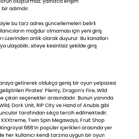
a sorun oluşturmaz; yalnızca erişim
 bir adımdır.
iyle bu tarz adres güncellemeleri belirli
ullanıcıların mağdur olmaması için yeni giriş
ı üzerinden anlık olarak duyurur. Bu kanalları
laşabilir, siteye kesintisiz şekilde giriş
r araya getirerek oldukça geniş bir oyun yelpazesi
iştirilen Pirates’ Plenty, Dragon’s Fire, Wild
öne çıkan seçenekler arasındadır. Bunun yanında
d, Dork Unit, RIP City ve Hand of Anubis gibi
ncular tarafından sıkça tercih edilmektedir.
t XXXtreme, Twin Spin Megaways, Fruit Shop
ngroyal 688’in popüler içerikleri arasında yer
e her kullanıcı kendi tarzına uygun bir oyun